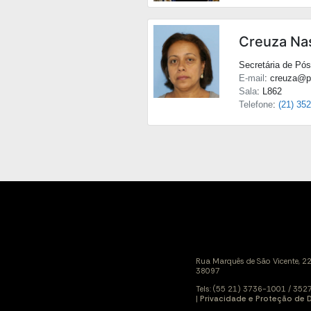
Creuza Na
Secretária de Pó
E-mail
: creuza@pu
Sala
: L862
Telefone
:
(21) 35