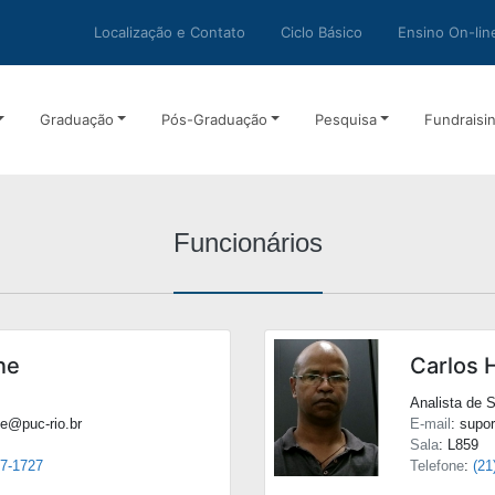
Localização e Contato
Ciclo Básico
Ensino On-lin
Graduação
Pós-Graduação
Pesquisa
Fundraisi
Funcionários
ne
Carlos 
Analista de 
ne@puc-rio.br
E-mail
: supo
Sala
: L859
27-1727
Telefone
:
(21