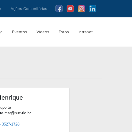
e
Ações Comunitárias
ng
Eventos
Vídeos
Fotos
Intranet
Henrique
Suporte
rte.mat@puc-rio.br
) 3527-1728