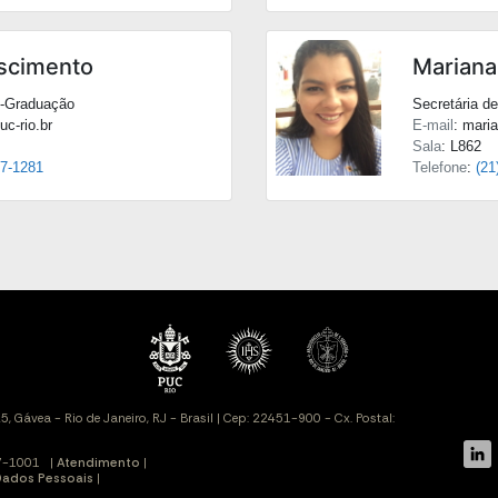
scimento
Mariana
s-Graduação
Secretária d
c-rio.br
E-mail
: mari
Sala
: L862
27-1281
Telefone
:
(21