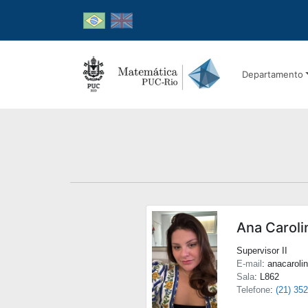
Departamento
Ana Caroli
Supervisor II
E-mail
: anacaroli
Sala
: L862
Telefone
:
(21) 35