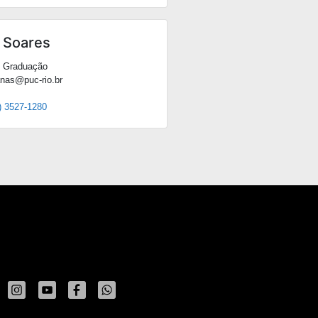
 Soares
e Graduação
anas@puc-rio.br
) 3527-1280