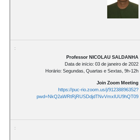
Professor NICOLAU SALDANHA
Data de início: 03 de janeiro de 2022
Horário: Segundas, Quartas e Sextas, 9h-12h
Join Zoom Meeting
https://puc-rio.zoom.us/j/91238896352?
pwd=NkQ2aWRtRjRUSDdjdTNvVmxIUU9hQT09