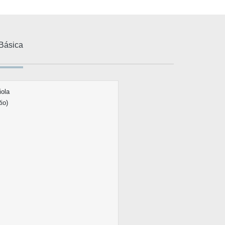
Básica
ola
io)