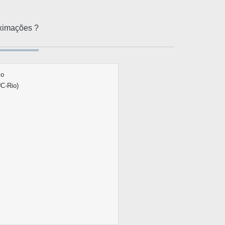
oximações ?
io
C-Rio)